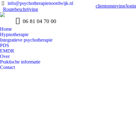
info@psychotherapienoordwijk.nl
clientomgeving/login
Routebeschrijving
06 81 04 70 00
Home
Hypnotherapie
Integratieve psychotherapie
PDS
EMDR
Over
Praktische informatie
Contact